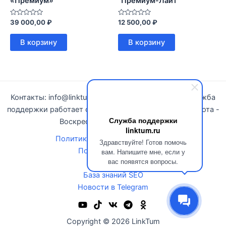
«Премиум»
“Премиум-Лайт”
Оценка
Оценка
39 000,00
₽
12 500,00
₽
0
0
из
из
5
5
В корзину
В корзину
Контакты: info@linktum.ru | Telegram
@linktumru
| Служба
поддержки работает с 10:00 до 16:00. (Москва). Суббота -
Служба поддержки
Воскресенье - выходные дни.
linktum.ru
Политики конфиденциальности
Здравствуйте! Готов помочь
Политика возврата
вам. Напишите мне, если у
вас появятся вопросы.
Новости
База знаний SEO
Новости в Telegram
Copyright © 2026 LinkTum