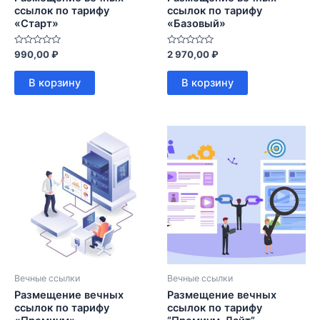
ссылок по тарифу
ссылок по тарифу
«Старт»
«Базовый»
Оценка
Оценка
990,00
₽
2 970,00
₽
0
0
из
из
5
5
В корзину
В корзину
Вечные ссылки
Вечные ссылки
Размещение вечных
Размещение вечных
ссылок по тарифу
ссылок по тарифу