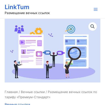
Перейти
LinkTum
к
Main
Размещение вечных ссылок
содержимому
Men
Главная
/
Вечные ссылки
/ Размещение вечных ссылок по
тарифу «Премиум-Стандарт»
Вечные ссылки