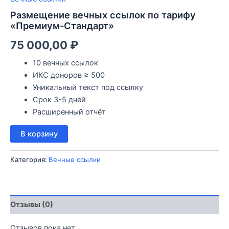
Размещение вечных ссылок по тарифу
«Премиум-Стандарт»
75 000,00
₽
10 вечных ссылок
ИКС доноров ≥ 500
Уникальный текст под ссылку
Срок 3-5 дней
Расширенный отчёт
Количество
В корзину
товара
Размещение
Категория:
Вечные ссылки
вечных
ссылок
по
тарифу
«Премиум-
Отзывы (0)
Стандарт»
Отзывов пока нет.