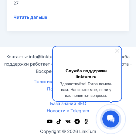
27
С
Читать дальше
27
по
29
ноября (включительно)
Вы
Контакты: info@linktum.ru | Telegram
@linktumru
| Служба
сможете
поддержки работает с 10:00 до 16:00. (Москва). Суббота -
воспользоваться скидкой
Служба поддержки
Воскресенье - выходные дни.
в
linktum.ru
Политики конфиденциальности
3000
Здравствуйте! Готов помочь
Политика возврата
вам. Напишите мне, если у
руб
вас появятся вопросы.
Новости
База знаний SEO
Новости в Telegram
Copyright © 2026 LinkTum