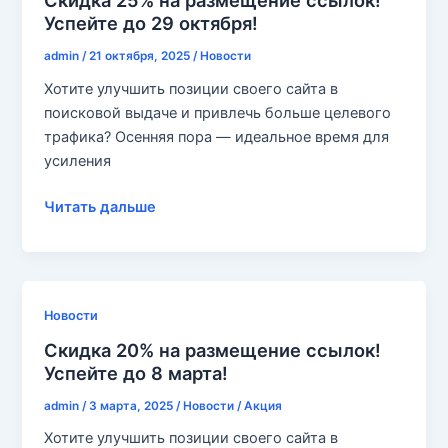
Скидка 25% на размещение ссылок!
Успейте до 29 октября!
29
апреля
admin
/
21 октября, 2025
/
Новости
2026!
Хотите улучшить позиции своего сайта в
поисковой выдаче и привлечь больше целевого
трафика? Осенняя пора — идеальное время для
усиления
Скидка
Читать дальше
25%
на
размещение
ссылок!
Новости
Успейте
Скидка 20% на размещение ссылок!
до
Успейте до 8 марта!
29
октября!
admin
/
3 марта, 2025
/
Новости
/
Акция
Хотите улучшить позиции своего сайта в