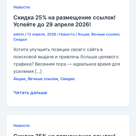
Новости
Скидка 25% на размещение ссылок!
Успейте до 29 апреля 2026!
admin
/
13 апреля, 2026
/
Новости
/
Акции
,
Вечные ссылки
,
Скидки
Хотите улучшить позиции своего сайта в
поисковой выдаче и привлечь больше целевого
трафика? Весенняя пора — идеальное время для
усиления […]
,
,
Акции
Вечные ссылки
Скидки
Скидка
Читать дальше
25%
на
размещение
ссылок!
Новости
Успейте
до