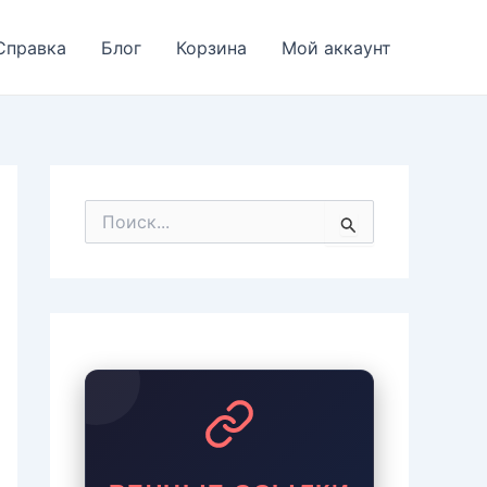
Справка
Блог
Корзина
Мой аккаунт
П
о
и
с
к
: