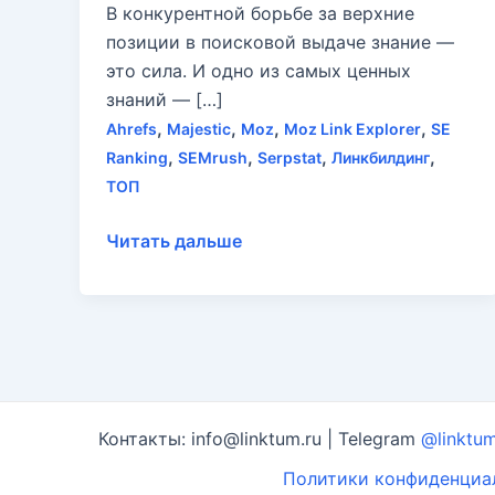
В конкурентной борьбе за верхние
позиции в поисковой выдаче знание —
это сила. И одно из самых ценных
знаний — […]
,
,
,
,
Ahrefs
Majestic
Moz
Moz Link Explorer
SE
,
,
,
,
Ranking
SEMrush
Serpstat
Линкбилдинг
ТОП
Топ-6
Читать дальше
сервисов
для
анализа
ссылочной
массы
конкурентов
Контакты: info@linktum.ru | Telegram
@linktu
Политики конфиденциа